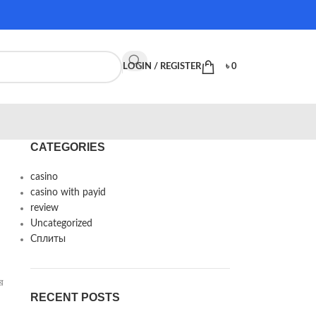
LOGIN / REGISTER
৳
0
CATEGORIES
casino
casino with payid
review
Uncategorized
Сплиты
র
RECENT POSTS