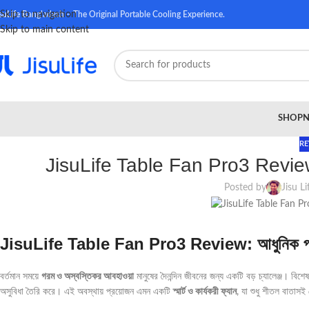
Skip to navigation
suLife
Bangladesh – The Original Portable Cooling Experience.
Skip to main content
SHOP
N
RE
JisuLife Table Fan Pro3 Review: আধ
Posted by
Jisu Li
JisuLife Table Fan Pro3 Review: আধুনিক প্রযুক
বর্তমান সময়ে
গরম ও অস্বস্তিকর আবহাওয়া
মানুষের দৈনন্দিন জীবনের জন্য একটি বড় চ্যালেঞ্জ। বিশ
অসুবিধা তৈরি করে। এই অবস্থায় প্রয়োজন এমন একটি
স্মার্ট ও কার্যকরী ফ্যান
, যা শুধু শীতল বাতাসই