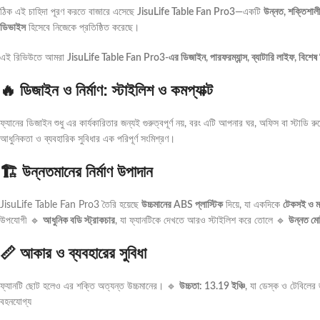
ঠিক এই চাহিদা পূরণ করতে বাজারে এসেছে
JisuLife Table Fan Pro3
—একটি
উন্নত, শক্তিশালী
ডিভাইস
হিসেবে নিজেকে প্রতিষ্ঠিত করেছে।
এই রিভিউতে আমরা
JisuLife Table Fan Pro3-এর ডিজাইন, পারফরম্যান্স, ব্যাটারি লাইফ, বিশেষ 
🔥 ডিজাইন ও নির্মাণ: স্টাইলিশ ও কমপ্যাক্ট
ফ্যানের ডিজাইন শুধু এর কার্যকারিতার জন্যই গুরুত্বপূর্ণ নয়, বরং এটি আপনার ঘর, অফিস বা স্টাডি রু
আধুনিকতা ও ব্যবহারিক সুবিধার এক পরিপূর্ণ সংমিশ্রণ।
🏗️ উন্নতমানের নির্মাণ উপাদান
JisuLife Table Fan Pro3 তৈরি হয়েছে
উচ্চমানের ABS প্লাস্টিক
দিয়ে, যা একদিকে
টেকসই ও ম
উপযোগী 🔹
আধুনিক বডি স্ট্রাকচার
, যা ফ্যানটিকে দেখতে আরও স্টাইলিশ করে তোলে 🔹
উন্নত মো
📏 আকার ও ব্যবহারের সুবিধা
ফ্যানটি ছোট হলেও এর শক্তি অত্যন্ত উচ্চমানের। 🔹
উচ্চতা: 13.19 ইঞ্চি
, যা ডেস্ক ও টেবিলের
বহনযোগ্য