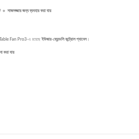
ট
🔹
সাজসজ্জার জন্য ব্যবহার করা যায়
 Table Fan Pro3
-এ রয়েছে
ইউজার-ফ্রেন্ডলি কন্ট্রোল প্যানেল
।
া করা যায়