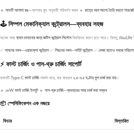
🔹
সাতটি আলাদা রঙ
—আপনার মুড অনুযায়ী পরিবর্তন করুন 🔹
রাত্রে নরম আলো তৈরি করতে পারফেক্
🕹️ সিম্পল মেকানিক্যাল কন্ট্রোলস—ব্যবহার সহজ
অনেক সময়
ফ্যান চালানোর জন্য জটিল কন্ট্রোল সিস্টেম
বিরক্তির কারণ হতে পারে। কিন্তু
JisuLife
✅
সামনের নকব—এয়ারফ্লো কন্ট্রোল
✅
পিছনের নকব—লাইট কন্ট্রোল
✅
ভেজা হাতেও সহজে পরিচালন
⚡ ফাস্ট চার্জিং ও পাস-থ্রু চার্জিং সাপোর্ট
ফ্যানটি
Type-C ফাস্ট চার্জিং
সমর্থন করে, যার মাধ্যমে
২.৫-৩.৫ ঘণ্টায় ফুল চার্জ করা যায়
।
🔹
১৮W ফাস্ট চার্জিং ইনপুট
🔹
পাস-থ্রু চার্জিং—ব্যবহারের সময় চার্জ করা সম্ভব
📦 স্পেসিফিকেশন এক নজরে
ফিচার
বিস্তারিত