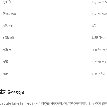
ব্যাটারি
১০,০০০ mA
স্পিড লেভেল
১০০-স্টেপলে
অসিলেশন
৩D
চার্জিং পোর্ট
USB Type
কন্ট্রোল
মেকানিক্যাল 
লাইট
৭-কালার অ্যাম্ব
ওজন
৫.২৯ পাউন্ড
🔚 উপসংহার
JisuLife Table Fan Pro3 একটি
আধুনিক, শক্তিশালী, এবং স্মার্ট ডেস্ক ফ্যান
, যা শুধু
শীতল বাতাস