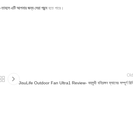
ন চান—তাহলে এটি আপনার জন্য সেরা পছন্দ
হতে পারে।
Old
JisuLife Outdoor Fan Ultra1 Review- বহুমুখী বহিরঙ্গন ফ্যানের সম্পূর্ণ রি