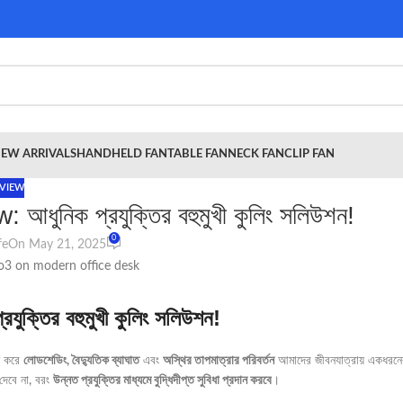
EW ARRIVALS
HANDHELD FAN
TABLE FAN
NECK FAN
CLIP FAN
VIEW
ুনিক প্রযুক্তির বহুমুখী কুলিং সলিউশন!
0
fe
On May 21, 2025
্তির বহুমুখী কুলিং সলিউশন!
েষ করে
লোডশেডিং, বৈদ্যুতিক ব্যাঘাত
এবং
অস্থির তাপমাত্রার পরিবর্তন
আমাদের জীবনযাত্রায় একধরনে
 দেবে না, বরং
উন্নত প্রযুক্তির মাধ্যমে বুদ্ধিদীপ্ত সুবিধা প্রদান করবে
।