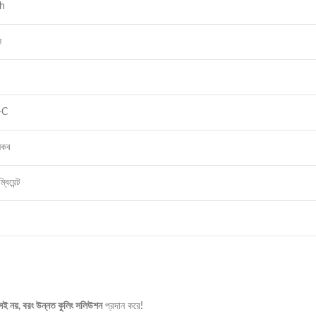
h
স
-C
নকব
িয়েন্ট
ই নয়, বরং উন্নত কুলিং সলিউশন
প্রদান করে!