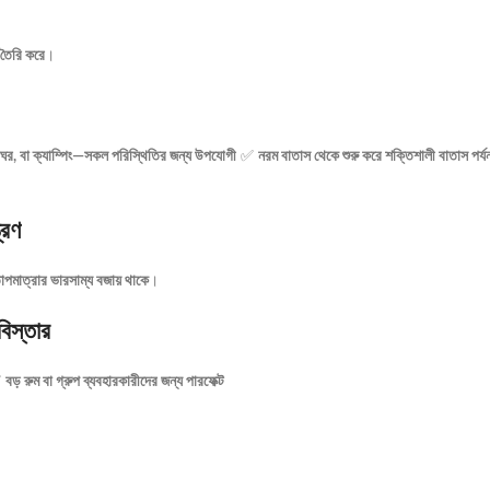
 তৈরি করে
।
নাঘর, বা ক্যাম্পিং—সকল পরিস্থিতির জন্য উপযোগী
✅
নরম বাতাস থেকে শুরু করে শক্তিশালী বাতাস পর্য
্রণ
াপমাত্রার ভারসাম্য বজায় থাকে
।
িস্তার
✅
বড় রুম বা গ্রুপ ব্যবহারকারীদের জন্য পারফেক্ট