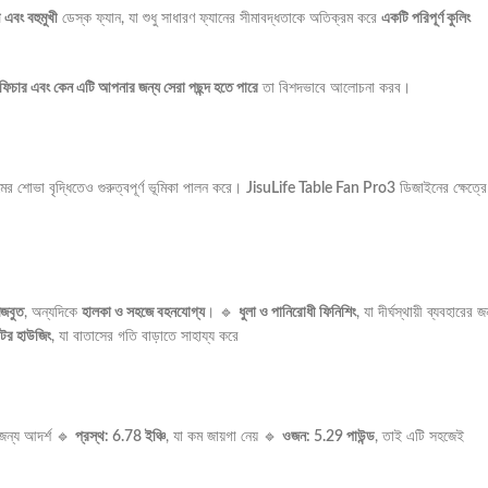
 এবং বহুমুখী
ডেস্ক ফ্যান, যা শুধু সাধারণ ফ্যানের সীমাবদ্ধতাকে অতিক্রম করে
একটি পরিপূর্ণ কুলিং
ফিচার এবং কেন এটি আপনার জন্য সেরা পছন্দ হতে পারে
তা বিশদভাবে আলোচনা করব।
মের শোভা বৃদ্ধিতেও গুরুত্বপূর্ণ ভূমিকা পালন করে।
JisuLife Table Fan Pro3
ডিজাইনের ক্ষেত্রে
জবুত
, অন্যদিকে
হালকা ও সহজে বহনযোগ্য
। 🔹
ধুলা ও পানিরোধী ফিনিশিং
, যা দীর্ঘস্থায়ী ব্যবহারের জ
টর হাউজিং
, যা বাতাসের গতি বাড়াতে সাহায্য করে
 জন্য আদর্শ 🔹
প্রস্থ: 6.78 ইঞ্চি
, যা কম জায়গা নেয় 🔹
ওজন: 5.29 পাউন্ড
, তাই এটি সহজেই