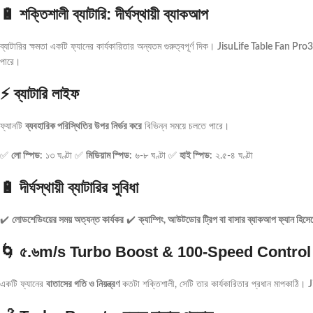
🔋 শক্তিশালী ব্যাটারি: দীর্ঘস্থায়ী ব্যাকআপ
ব্যাটারির ক্ষমতা একটি ফ্যানের কার্যকারিতার অন্যতম গুরুত্বপূর্ণ দিক।
JisuLife Table Fan Pro3
পারে।
⚡ ব্যাটারি লাইফ
ফ্যানটি
ব্যবহারিক পরিস্থিতির উপর নির্ভর করে
বিভিন্ন সময়ে চলতে পারে।
✅
লো স্পিড:
১৩ ঘণ্টা ✅
মিডিয়াম স্পিড:
৬-৮ ঘণ্টা ✅
হাই স্পিড:
২.৫-৪ ঘণ্টা
🔋 দীর্ঘস্থায়ী ব্যাটারির সুবিধা
✔️
লোডশেডিংয়ের সময় অত্যন্ত কার্যকর
✔️
ক্যাম্পিং, আউটডোর ট্রিপ বা বাসার ব্যাকআপ ফ্যান হিসে
🌀 ৫.৬m/s Turbo Boost & 100-Speed Control
একটি ফ্যানের
বাতাসের গতি ও নিয়ন্ত্রণ
কতটা শক্তিশালী, সেটি তার কার্যকারিতার প্রধান মাপকাঠি।
J