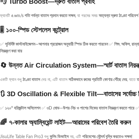
💨 Turbo Boost—দ্রুত বাতাস প্রবাহ
ফ্যানটি
৫.৬m/s গতি পর্যন্ত বাতাস প্রদান করতে সক্ষম
, যা গরমের সময়
অত্যন্ত দ্রুত ঠাণ্ডা পরিবেশ
🎚️ ১০০-স্পিড স্টেপলেস কন্ট্রোল
✅
সুনির্দিষ্ট কাস্টমাইজেশন—আপনার প্রয়োজন অনুযায়ী স্পিড ঠিক করতে পারবেন
✅
শিশু, অফিস, রান্
নিয়ন্ত্রণ করা যায়
🔄 উন্নত Air Circulation System—স্মার্ট বাতাস নিয়ন্ত
একটি ফ্যান শুধু
ঠাণ্ডা বাতাস
দেয় না, এটি বাতাস
সঠিকভাবে রুমের প্রতিটি কোণায় পৌঁছে দেয়
, যাতে
ত
🔃 3D Oscillation & Flexible Tilt—বাতাসের সর্বোচ্চ ব
✅
১২০° হরিজন্টাল অসিলেশন
✅
৩D মোড—উপর-নিচ ও পাশের দিকের বাতাস নিয়ন্ত্রণ করতে পারে
🌈 ৭-কালার অ্যাম্বিয়েন্ট লাইট—আরামের পরিবেশ তৈরি করুন
JisuLife Table Fan Pro3 শুধু
কুলিং ডিভাইস
নয়, এটি
পরিবেশের সৌন্দর্য বৃদ্ধি করতেও সক্ষম
!