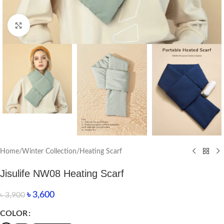
Click to enlarge
Home
/
Winter Collection
/
Heating Scarf
Jisulife NW08 Heating Scarf
৳
3,600
৳
3,900
COLOR