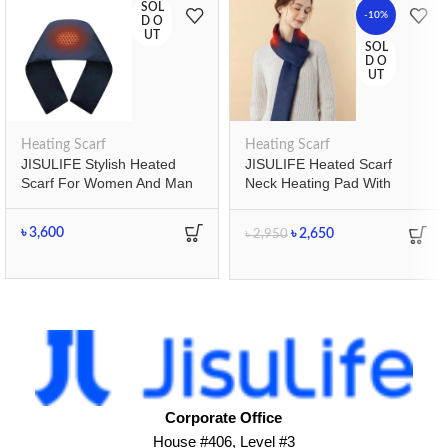
SOL
-10%
D O
UT
SOL
D O
UT
Heating Scarf
Heating Scarf
JISULIFE Stylish Heated
JISULIFE Heated Scarf
Scarf For Women And Man
Neck Heating Pad With
Power Bank
৳
3,600
৳
2,650
৳
2,950
Corporate Office
House #406, Level #3